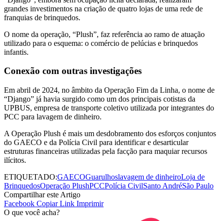
grandes investimentos na criação de quatro lojas de uma rede de
franquias de brinquedos.
O nome da operação, “Plush”, faz referência ao ramo de atuação
utilizado para o esquema: o comércio de pelúcias e brinquedos
infantis.
Conexão com outras investigações
Em abril de 2024, no âmbito da Operação Fim da Linha, o nome de
“Django” já havia surgido como um dos principais cotistas da
UPBUS, empresa de transporte coletivo utilizada por integrantes do
PCC para lavagem de dinheiro.
A Operação Plush é mais um desdobramento dos esforços conjuntos
do GAECO e da Polícia Civil para identificar e desarticular
estruturas financeiras utilizadas pela facção para maquiar recursos
ilícitos.
ETIQUETADO:
GAECO
Guarulhos
lavagem de dinheiro
Loja de
Brinquedos
Operação Plush
PCC
Polícia Civil
Santo André
São Paulo
Compartilhar este Artigo
Facebook
Copiar Link
Imprimir
O que você acha?