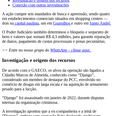
Investigação e origem dos recursos
Conexão com outras investigações
A ação cumpre seis mandados de busca e apreensão, sendo quatro
em estabelecimentos comerciais situados em shopping centers —
dois na
capital paulista
, um em
Guarulhos
e outro em
Santo André.
O Poder Judiciário também determinou o bloqueio e sequestro de
bens e valores que somam R$ 4,3 milhões, para garantir reparação
de danos, pagamento de custas processuais e penas pecuniárias.
>> Entre no nosso grupo do
WhatsApp – clique aqui.
Investigação e origem dos recursos
De acordo com o GAECO, os alvos da operação são ligados a
Cláudio Marcos de Almeida, conhecido como “Django”,
considerado um membro de destaque do PCC, envolvido no
comércio de drogas em larga escala e na aquisição de armamento
pesado para a facção.
“Django” foi assassinado em janeiro de 2022, durante disputas
internas da organização criminosa.
A investigação apontou que a ex-companheira e a irmã de
“Django”, embora sem ocupação lícita declarada, realizaram