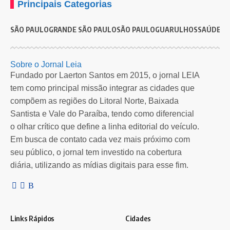
Principais Categorias
SÃO PAULO
GRANDE SÃO PAULO
SÃO PAULO
GUARULHOS
SAÚDE
G
Sobre o Jornal Leia
Fundado por Laerton Santos em 2015, o jornal LEIA
tem como principal missão integrar as cidades que
compõem as regiões do Litoral Norte, Baixada
Santista e Vale do Paraíba, tendo como diferencial
o olhar crítico que define a linha editorial do veículo.
Em busca de contato cada vez mais próximo com
seu público, o jornal tem investido na cobertura
diária, utilizando as mídias digitais para esse fim.
Links Rápidos
Cidades