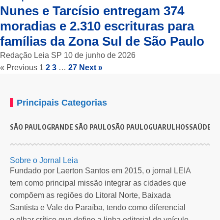
Nunes e Tarcísio entregam 374
moradias e 2.310 escrituras para
famílias da Zona Sul de São Paulo
Redação Leia SP
10 de junho de 2026
« Previous
1
2
3
…
27
Next »
Principais Categorias
SÃO PAULO
GRANDE SÃO PAULO
SÃO PAULO
GUARULHOS
SAÚDE
G
Sobre o Jornal Leia
Fundado por Laerton Santos em 2015, o jornal LEIA
tem como principal missão integrar as cidades que
compõem as regiões do Litoral Norte, Baixada
Santista e Vale do Paraíba, tendo como diferencial
o olhar crítico que define a linha editorial do veículo.