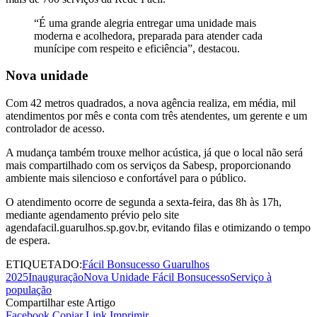
“É uma grande alegria entregar uma unidade mais
moderna e acolhedora, preparada para atender cada
munícipe com respeito e eficiência”, destacou.
Nova unidade
Com 42 metros quadrados, a nova agência realiza, em média, mil
atendimentos por mês e conta com três atendentes, um gerente e um
controlador de acesso.
A mudança também trouxe melhor acústica, já que o local não será
mais compartilhado com os serviços da Sabesp, proporcionando
ambiente mais silencioso e confortável para o público.
O atendimento ocorre de segunda a sexta-feira, das 8h às 17h,
mediante agendamento prévio pelo site
agendafacil.guarulhos.sp.gov.br, evitando filas e otimizando o tempo
de espera.
ETIQUETADO:
Fácil Bonsucesso Guarulhos
2025
Inauguração
Nova Unidade Fácil Bonsucesso
Serviço à
população
Compartilhar este Artigo
Facebook
Copiar Link
Imprimir