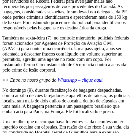
por servidores da Receita Federal para averiguar malas não
recuperadas por passageiros de voos procedentes do Canadá. As
bagagens, consideradas suspeitas, foram levadas à delegacia da PF,
onde peritos criminais identificaram e apreenderam mais de 150 kg
de haxixe. Foi instaurado procedimento policial para identificar os
responsáveis pelas bagagens e os destinatários da droga.
Também na sexta-feira (7), no controle migratório, policiais federais
foram acionados por Agentes de Proteção da Aviação Civil
(APACs) para conter uma ocorrência. Uma passageira, após ser
orientada a descartar frascos com líquido em volume superior ao
permitido, agrediu uma agente no rosto com um copo. Foi
instaurado Termo Circunstanciado de Ocorrência contra a acusada
pelo crime de lesão corporal.
>> Entre no nosso grupo do
WhatsApp – clique aqui.
No domingo (9), durante fiscalização de bagagens despachadas,
com o auxílio de cães farejadores e aparelhos de raios-x, os policiais
localizaram mais de dois quilos de cocaína dentro de cápsulas em
uma mala. A bagagem pertencia a um passageiro brasileiro que
embarcaria para Paris, na França. Ele foi localizado e preso.
Uma mulher que o acompanhava foi entrevistada e confessou ter
ingerido cocaína em cápsulas. Em razão do alto risco à sua vida, ela
foi conduzida ao Hospital Geral de Guarulhos para a expulsão