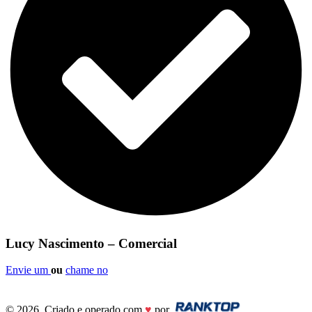
Lucy Nascimento – Comercial
Envie um
ou
chame no
© 2026. Criado e operado com
♥
por
.