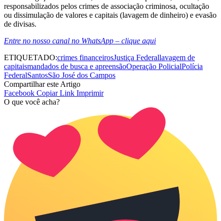
responsabilizados pelos crimes de associação criminosa, ocultação
ou dissimulação de valores e capitais (lavagem de dinheiro) e evasão
de divisas.
Entre no nosso canal no WhatsApp – clique aqui
ETIQUETADO:
crimes financeiros
Justiça Federal
lavagem de
capitais
mandados de busca e apreensão
Operação Policial
Polícia
Federal
Santos
São José dos Campos
Compartilhar este Artigo
Facebook
Copiar Link
Imprimir
O que você acha?