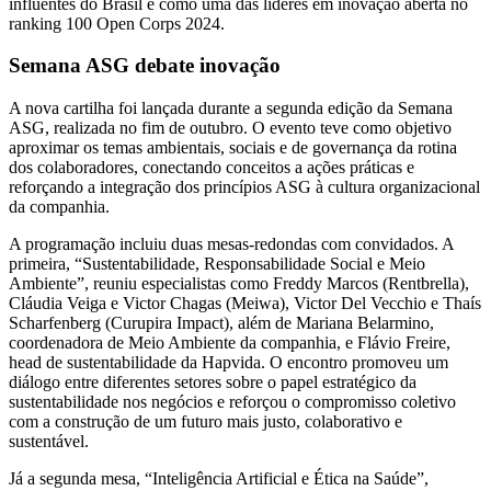
influentes do Brasil e como uma das líderes em inovação aberta no
ranking 100 Open Corps 2024.
Semana ASG debate inovação
A nova cartilha foi lançada durante a segunda edição da Semana
ASG, realizada no fim de outubro. O evento teve como objetivo
aproximar os temas ambientais, sociais e de governança da rotina
dos colaboradores, conectando conceitos a ações práticas e
reforçando a integração dos princípios ASG à cultura organizacional
da companhia.
A programação incluiu duas mesas-redondas com convidados. A
primeira, “Sustentabilidade, Responsabilidade Social e Meio
Ambiente”, reuniu especialistas como Freddy Marcos (Rentbrella),
Cláudia Veiga e Victor Chagas (Meiwa), Victor Del Vecchio e Thaís
Scharfenberg (Curupira Impact), além de Mariana Belarmino,
coordenadora de Meio Ambiente da companhia, e Flávio Freire,
head de sustentabilidade da Hapvida. O encontro promoveu um
diálogo entre diferentes setores sobre o papel estratégico da
sustentabilidade nos negócios e reforçou o compromisso coletivo
com a construção de um futuro mais justo, colaborativo e
sustentável.
Já a segunda mesa, “Inteligência Artificial e Ética na Saúde”,