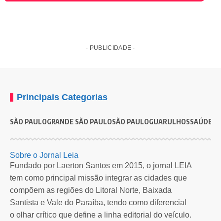
- PUBLICIDADE -
Principais Categorias
SÃO PAULO
GRANDE SÃO PAULO
SÃO PAULO
GUARULHOS
SAÚDE
G
EDUCAÇÃO
Creche noturna de São Bernardo tem matrículas
C
Sobre o Jornal Leia
abertas até 10 de abril
p
Fundado por Laerton Santos em 2015, o jornal LEIA
tem como principal missão integrar as cidades que
Unidade começa a funcionar em maio com vagas para crianças de 0…
T
compõem as regiões do Litoral Norte, Baixada
e
Por
Redação Leia SP
4 meses atrás
Santista e Vale do Paraíba, tendo como diferencial
o olhar crítico que define a linha editorial do veículo.