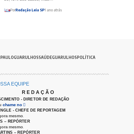
Por
Redação Leia SP
1 ano atrás
 PAULO
GUARULHOS
SAÚDE
GUARULHOS
POLÍTICA
SSA EQUIPE
REDAÇÃO
SCIMENTO - DIRETOR DE REDAÇÃO
u
chame no
ENGLE - CHEFE DE REPORTAGEM
gora mesmo
.
ES – REPÓRTER
gora mesmo
.
RTINS – REPÓRTER