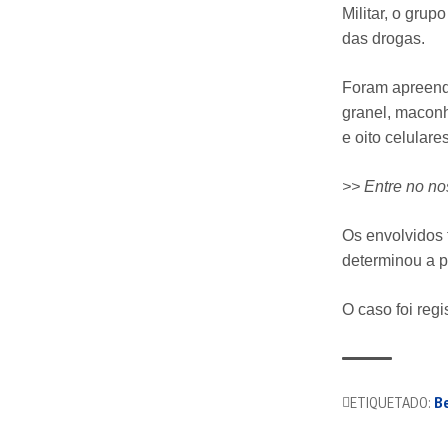
Militar, o gru
das drogas.
Foram apreendi
granel, maconh
e oito celulares
>> Entre no n
Os envolvidos 
determinou a p
O caso foi regi
ETIQUETADO:
Be