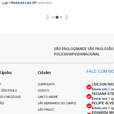
Por
Redação Leia SP
3 anos atrás
SÃO PAULO
GRANDE SÃO PAULO
SÃO
POLÍCIA
HAPVIDA
NACIONAL
FALE COM NO
Rápidos
Cidades
P
GUARULHOS
LAILSON NA
Envie um
o
 SÃO PAULO
OSASCO
TACIANA ST
IO E NEGÓCIOS
SANTO ANDRÉ
Envie um
a
ÇÃO
SÃO BERNARDO DO CAMPO
FELIPE ALV
Envie um
a
SÃO PAULO
EDUARDA MA