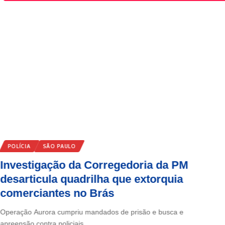
POLÍCIA
SÃO PAULO
Investigação da Corregedoria da PM
desarticula quadrilha que extorquia
comerciantes no Brás
Operação Aurora cumpriu mandados de prisão e busca e
apreensão contra policiais…