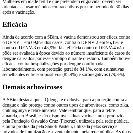
Mulheres em idade fértil e que pretendem engravidar devem ser
orientadas a usar métodos contraceptivos por um período de 30 dias
após a vacinação.
Eficácia
Ainda de acordo com a SBim, a vacina demonstrou ser eficaz contra
o DENV-1 em 69,8% dos casos; contra o DENV-2 em 95,1%; e
contra o DENV-3 em 48,9%. Já a eficácia contra o DENV-4 não
pôde ser avaliada à época devido ao número insuficiente de casos de
dengue causados por esse sorotipo durante o estudo. Também houve
eficácia contra hospitalizações por dengue confirmada
laboratorialmente, com proteção geral de 84,1%, com estimativas
semelhantes entre soropositivos (85,9%) e soronegativos (79,3%).
Demais arboviroses
A SBim destaca que a Qdenga é exclusiva para a proteção contra a
dengue e não protege contra outros tipos de arboviroses, como zika,
chikungunya e febre amarela. Vale lembrar que, para a febre
amarela, no Brasil, estão disponíveis duas vacinas: uma produzida
pela Fundação Oswaldo Cruz (Fiocruz), utilizada pela rede pública,
e outra produzida pela Sanofi Pasteur, utilizada pelos serviços
privados de imunização e, eventualmente, pela rede pública. As duas