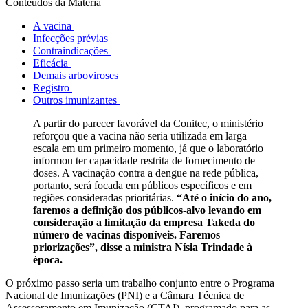
Conteúdos da Matéria
A vacina
Infecções prévias
Contraindicações
Eficácia
Demais arboviroses
Registro
Outros imunizantes
A partir do parecer favorável da Conitec, o ministério
reforçou que a vacina não seria utilizada em larga
escala em um primeiro momento, já que o laboratório
informou ter capacidade restrita de fornecimento de
doses. A vacinação contra a dengue na rede pública,
portanto, será focada em públicos específicos e em
regiões consideradas prioritárias.
“Até o início do ano,
faremos a definição dos públicos-alvo levando em
consideração a limitação da empresa Takeda do
número de vacinas disponíveis. Faremos
priorizações”, disse a ministra Nísia Trindade à
época.
O próximo passo seria um trabalho conjunto entre o Programa
Nacional de Imunizações (PNI) e a Câmara Técnica de
Assessoramento em Imunização (CTAI), programado para as