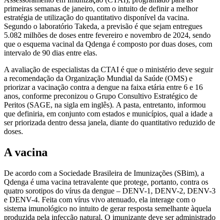
primeiras semanas de janeiro, com o intuito de definir a melhor
estratégia de utilização do quantitativo disponível da vacina.
Segundo o laboratório Takeda, a previsão é que sejam entregues
5.082 milhões de doses entre fevereiro e novembro de 2024, sendo
que o esquema vacinal da Qdenga é composto por duas doses, com
intervalo de 90 dias entre elas.
A avaliação de especialistas da CTAI é que o ministério deve seguir
a recomendação da Organização Mundial da Saúde (OMS) e
priorizar a vacinação contra a dengue na faixa etária entre 6 e 16
anos, conforme preconizou o Grupo Consultivo Estratégico de
Peritos (SAGE, na sigla em inglês). A pasta, entretanto, informou
que definiria, em conjunto com estados e municípios, qual a idade a
ser priorizada dentro dessa janela, diante do quantitativo reduzido de
doses.
A vacina
De acordo com a Sociedade Brasileira de Imunizações (SBim), a
Qdenga é uma vacina tetravalente que protege, portanto, contra os
quatro sorotipos do vírus da dengue – DENV-1, DENV-2, DENV-3
e DENV-4. Feita com vírus vivo atenuado, ela interage com o
sistema imunológico no intuito de gerar resposta semelhante àquela
produzida pela infecção natural. O imunizante deve ser administrado