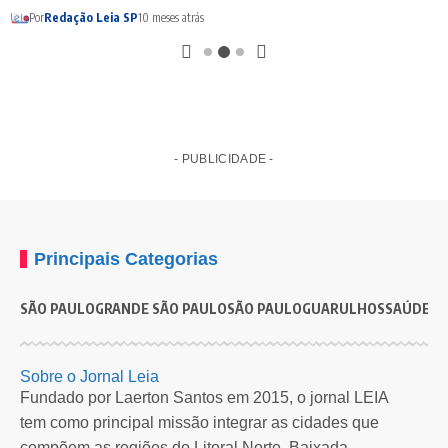
Por
Redação Leia SP
10 meses atrás
- PUBLICIDADE -
Principais Categorias
SÃO PAULO
GRANDE SÃO PAULO
SÃO PAULO
GUARULHOS
SAÚDE
G
Sobre o Jornal Leia
Fundado por Laerton Santos em 2015, o jornal LEIA
tem como principal missão integrar as cidades que
compõem as regiões do Litoral Norte, Baixada