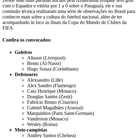
Desde suas duas partidas iniciais pela Amarelinha (empate sem gols
com o Equador e vitória por 1 a 0 sobre o Paraguai), ele e sua
comissão técnica realizaram uma série de observações no Brasil para
conhecer mais sobre a cultura do futebol nacional, além de ter
acompanhado in loco as finais da Copa do Mundo de Clubes da
FIFA.
Confira os convocados:
Goleiros
Alisson (Liverpool)
Bento (Al-Nassr)
Hugo Souza (Corinthians)
Defensores
Alexsandro (Lille)
Alex Sandro (Flamengo)
Caio Henrique (Monaco)
Douglas Santos (Zenit)
Fabrício Bruno (Cruzeiro)
Gabriel Magalhães (Arsenal)
Marquinhos (Paris Saint-Germain)
Vanderson (Monaco)
Wesley (Roma)
Meio-campistas
Andrey Santos (Chelsea)