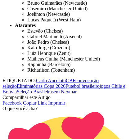
Bruno Guimarães (Newcastle)
Casemiro (Manchester United)
Joelinton (Newcastle)
Lucas Paquetá (West Ham)
Atacantes
Estevão (Chelsea)
Gabriel Martinelli (Arsenal)
João Pedro (Chelsea)
Kaio Jorge (Cruzeiro)
Luiz Henrique (Zenit)
Matheus Cunha (Manchester United)
Raphinha (Barcelona)
Richarlison (Tottenham)
ETIQUETADO:
Carlo Ancelotti
CBF
convocação
seleção
Eliminatórias Copa 2026
Futebol brasileiro
jogos Chile e
Bolívia
Seleção Brasileira
sem Neymar
Compartilhar este Artigo
Facebook
Copiar Link
Imprimir
O que você acha?