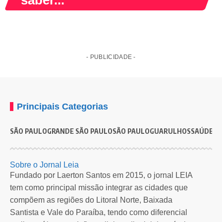
saber...
- PUBLICIDADE -
Principais Categorias
SÃO PAULO
GRANDE SÃO PAULO
SÃO PAULO
GUARULHOS
SAÚDE
G
NACIONAL
Rio de Janeiro tem 10 casos confirmados de Febre
P
Sobre o Jornal Leia
Oropouche
d
Fundado por Laerton Santos em 2015, o jornal LEIA
tem como principal missão integrar as cidades que
Os casos foram registrados entre os dias 9 e 18 de abril…
A
compõem as regiões do Litoral Norte, Baixada
M
Por
Redação Leia SP
2 anos atrás
Santista e Vale do Paraíba, tendo como diferencial