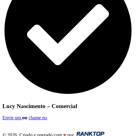
Lucy Nascimento – Comercial
Envie um
ou
chame no
© 2026. Criado e operado com
♥
por
.