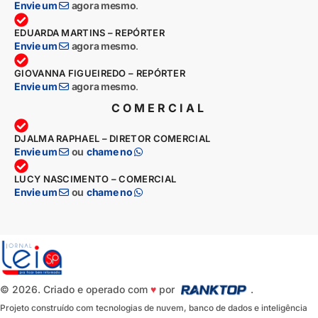
Envie um
agora mesmo
.
EDUARDA MARTINS – REPÓRTER
Envie um
agora mesmo
.
GIOVANNA FIGUEIREDO – REPÓRTER
Envie um
agora mesmo
.
COMERCIAL
DJALMA RAPHAEL – DIRETOR COMERCIAL
Envie um
ou
chame no
LUCY NASCIMENTO – COMERCIAL
Envie um
ou
chame no
© 2026. Criado e operado com
♥
por
.
Projeto construído com tecnologias de nuvem, banco de dados e inteligência