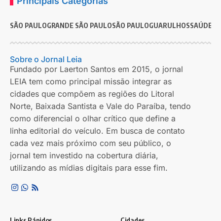
Principais Categorias
SÃO PAULO
GRANDE SÃO PAULO
SÃO PAULO
GUARULHOS
SAÚDE
G
Sobre o Jornal Leia
Fundado por Laerton Santos em 2015, o jornal
LEIA tem como principal missão integrar as
cidades que compõem as regiões do Litoral
Norte, Baixada Santista e Vale do Paraíba, tendo
como diferencial o olhar crítico que define a
linha editorial do veículo. Em busca de contato
cada vez mais próximo com seu público, o
jornal tem investido na cobertura diária,
utilizando as mídias digitais para esse fim.
Links Rápidos
Cidades