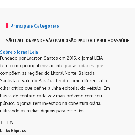
Principais Categorias
SÃO PAULO
GRANDE SÃO PAULO
SÃO PAULO
GUARULHOS
SAÚDE
G
Sobre o Jornal Leia
Fundado por Laerton Santos em 2015, o jornal LEIA
tem como principal missão integrar as cidades que
compõem as regiões do Litoral Norte, Baixada
SÃO PAULO
Santista e Vale do Paraíba, tendo como diferencial o
Ricardo Nunes assina acordo que libera megashow
olhar crítico que define a linha editorial do veículo. Em
internacional gratuito na Avenida Paulista
busca de contato cada vez mais próximo com seu
Novo TAC com o Ministério Público amplia número de grandes eventos e…
público, o jornal tem investido na cobertura diária,
Por
Redação Leia SP
5 meses atrás
utilizando as mídias digitais para esse fim.
Links Rápidos