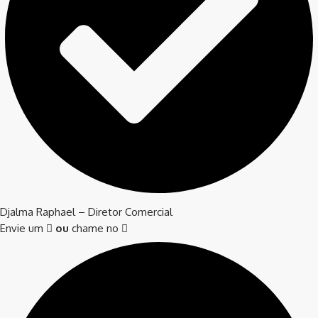
Djalma Raphael – Diretor Comercial
Envie um
ou
chame no