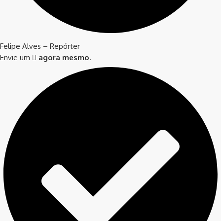
Felipe Alves – Repórter
Envie um
agora mesmo
.