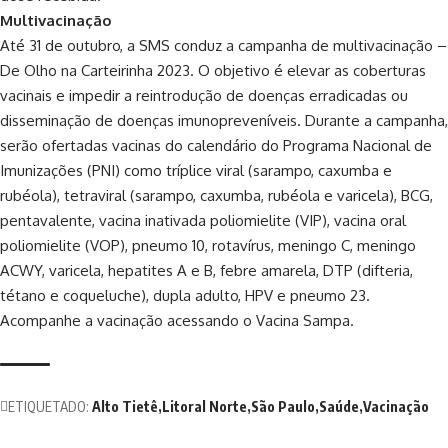
Multivacinação
Até 31 de outubro, a SMS conduz a campanha de multivacinação –
De Olho na Carteirinha 2023. O objetivo é elevar as coberturas
vacinais e impedir a reintrodução de doenças erradicadas ou
disseminação de doenças imunopreveníveis. Durante a campanha,
serão ofertadas vacinas do calendário do Programa Nacional de
Imunizações (PNI) como tríplice viral (sarampo, caxumba e
rubéola), tetraviral (sarampo, caxumba, rubéola e varicela), BCG,
pentavalente, vacina inativada poliomielite (VIP), vacina oral
poliomielite (VOP), pneumo 10, rotavírus, meningo C, meningo
ACWY, varicela, hepatites A e B, febre amarela, DTP (difteria,
tétano e coqueluche), dupla adulto, HPV e pneumo 23.
Acompanhe a vacinação acessando o Vacina Sampa.
ETIQUETADO:
Alto Tietê
Litoral Norte
São Paulo
Saúde
Vacinação