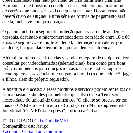
credenciamento seja feito por meio de uma ferramenta chamada
Azulzinha, que transforma o celular do cliente em uma maquininha
de cartões que pode ser usada de qualquer lugar. Dessa forma, não
haverá custo de aluguel, e uma série de formas de pagamento será
aceita, inclusive por aproximação.
O pacote inclui um seguro de proteção para os casos de acidentes
pessoais, destinado a microempreendedores com idade entre 18 e 80
anos. O seguro cobre morte acidental; internação e invalidez por
acidente; incapacidade temporária por acidente ou doença.
Além disso oferece assistências visando ao reparo de equipamentos;
consultas por videochamadas (telemedicina), bem como para boas
práticas ambientais para o negócio; casa, carro e motos; suporte
tecnológico; e assistência funeral para a família (o que inclui cônjuge
e filhos, além do próprio segurado).
A abertura e o acesso a esses produtos e serviços podem ser feitos de
forma bastante simples por meio do aplicativo Caixa Tem, sem a
necessidade de upload de documentos. “O cliente só precisa ter em
mãos o CNPJ e o Certificado da Condição do Microempreendedor
Individual (CCMEI) da empresa”, informa a Caixa.
ETIQUETADO:
Caixa
Crédito
MEI
Compartilhar este Artigo
Facebook
Copiar Link
Imprimir