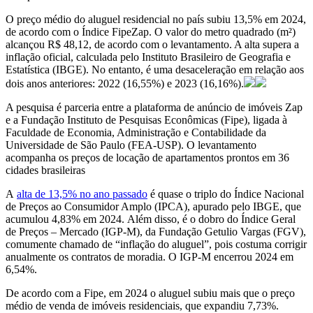
O preço médio do aluguel residencial no país subiu 13,5% em 2024,
de acordo com o Índice FipeZap. O valor do metro quadrado (m²)
alcançou R$ 48,12, de acordo com o levantamento. A alta supera a
inflação oficial, calculada pelo Instituto Brasileiro de Geografia e
Estatística (IBGE). No entanto, é uma desaceleração em relação aos
dois anos anteriores: 2022 (16,55%) e 2023 (16,16%).
A pesquisa é parceria entre a plataforma de anúncio de imóveis Zap
e a Fundação Instituto de Pesquisas Econômicas (Fipe), ligada à
Faculdade de Economia, Administração e Contabilidade da
Universidade de São Paulo (FEA-USP). O levantamento
acompanha os preços de locação de apartamentos prontos em 36
cidades brasileiras
A
alta de 13,5% no ano passado
é quase o triplo do Índice Nacional
de Preços ao Consumidor Amplo (IPCA), apurado pelo IBGE, que
acumulou 4,83% em 2024. Além disso, é o dobro do Índice Geral
de Preços – Mercado (IGP-M), da Fundação Getulio Vargas (FGV),
comumente chamado de “inflação do aluguel”, pois costuma corrigir
anualmente os contratos de moradia. O IGP-M encerrou 2024 em
6,54%.
De acordo com a Fipe, em 2024 o aluguel subiu mais que o preço
médio de venda de imóveis residenciais, que expandiu 7,73%.