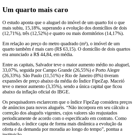
Um quarto mais caro
O estudo aponta que o aluguel do imóvel de um quarto foi o que
mais subiu, 15,18%, superando a evolução dos domicílios de dois
(12,71%), três (12,52%) e quatro ou mais dormitórios (14,17%).
Em relação ao preço do metro quadrado (m²), o imóvel de um
quarto também é mais caro (R$ 63,15). O domicílio de dois quartos
era anunciado a R$ 44,84, em média.
Entre as capitais, Salvador teve o maior aumento médio no aluguel,
33,07%, seguida por Campo Grande (26,55%) e Porto Alegre
(26,33%). São Paulo (11,51%) e Rio de Janeiro (8%) tiveram
expansões de preço abaixo da média do Índice FipeZap. Maceió
teve o menor aumento (3,35%), sendo a única capital que ficou
abaixo da inflação oficial do IBGE.
Os pesquisadores esclarecem que o índice FipeZap considera preços
de anúncios para novos aluguéis. “Não incorpora em seu cálculo a
correção dos aluguéis vigentes, cujos valores são reajustados
periodicamente de acordo com o especificado em contrato. Como
resultado, o índice capta de forma mais dinâmica a evolução da
oferta e da demanda por moradia ao longo do tempo”, pontua a
instituição.