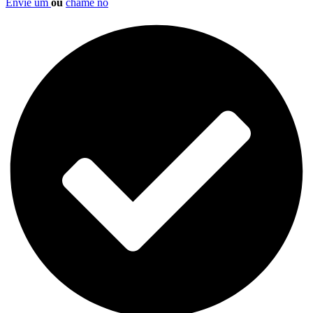
Envie um
ou
chame no