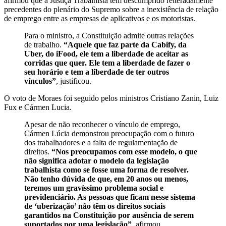
afirmou que a Justiça Trabalhista tem descumprido reiteradamente
precedentes do plenário do Supremo sobre a inexistência de relação
de emprego entre as empresas de aplicativos e os motoristas.
Para o ministro, a Constituição admite outras relações
de trabalho.
“Aquele que faz parte da Cabify, da
Uber, do iFood, ele tem a liberdade de aceitar as
corridas que quer. Ele tem a liberdade de fazer o
seu horário e tem a liberdade de ter outros
vínculos”
, justificou.
O voto de Moraes foi seguido pelos ministros Cristiano Zanin, Luiz
Fux e Cármen Lucia.
Apesar de não reconhecer o vínculo de emprego,
Cármen Lúcia demonstrou preocupação com o futuro
dos trabalhadores e a falta de regulamentação de
direitos.
“Nos preocupamos com esse modelo, o que
não significa adotar o modelo da legislação
trabalhista como se fosse uma forma de resolver.
Não tenho dúvida de que, em 20 anos ou menos,
teremos um gravíssimo problema social e
previdenciário. As pessoas que ficam nesse sistema
de ‘uberização’ não têm os direitos sociais
garantidos na Constituição por ausência de serem
suportados por uma legislação”
, afirmou.