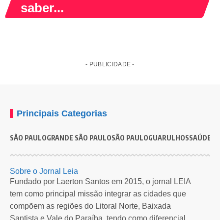
saber...
- PUBLICIDADE -
Principais Categorias
SÃO PAULO
GRANDE SÃO PAULO
SÃO PAULO
GUARULHOS
SAÚDE
G
ECONOMIA
GRANDE SÃO PAULO
SP inaugura centro de pesquisa em inovação de
S
Sobre o Jornal Leia
alimentos em parceria com a iniciativa privada
m
Fundado por Laerton Santos em 2015, o jornal LEIA
tem como principal missão integrar as cidades que
Tropical Food Innovation Lab foi instalado na sede do Instituto de
P
compõem as regiões do Litoral Norte, Baixada
Tecnologia…
e
Santista e Vale do Paraíba, tendo como diferencial