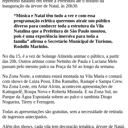
repertório natalino em frente à Prefeitura até o horário da
inauguração da árvore de Natal, às 20h30.
“Música e Natal têm tudo a ver e com essa
programação eclética queremos atrair um público
diverso para conhecer toda a estrutura da Vila
Natalina que a Prefeitura de São Paulo montou,
pois é uma experiência imersiva para toda a
família” afirma o Secretário Municipal de Turismo,
Rodolfo Marinho.
No dia 15, é a vez de Solange Almeida animar o público, a partir
das 20h. Outros artistas como Netinho de Paula e Luciana Melo
passam pelo mesmo palco na Praça da Sé ao longo da semana.
Na Zona Norte, a estrutura estará montada na Vila Maria e contará
com shows de Luiza Possi, Elba Ramalho, Rastapé e Sampa Crew.
Na Zona Leste, em Artur Alvim, acontecem apresentações de
Katinguelê, Roupa Nova e Roberta Miranda. E na Zona Sul, no
Parque da Água Espraiada sobem ao palco o sambista Diogo
Nogueira, Tierry e Ferrugem.
Todas as apresentações são gratuitas, sem a necessidade de retirada
de ingressos antecipados.
Além dos shows, cada vila tem decoração temática, árvore de Natal,