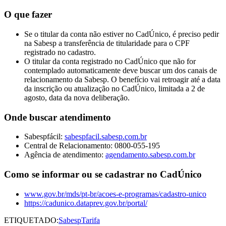
O que fazer
Se o titular da conta não estiver no CadÚnico, é preciso pedir
na Sabesp a transferência de titularidade para o CPF
registrado no cadastro.
O titular da conta registrado no CadÚnico que não for
contemplado automaticamente deve buscar um dos canais de
relacionamento da Sabesp. O benefício vai retroagir até a data
da inscrição ou atualização no CadÚnico, limitada a 2 de
agosto, data da nova deliberação.
Onde buscar atendimento
Sabespfácil:
sabespfacil.sabesp.com.br
Central de Relacionamento: 0800-055-195
Agência de atendimento:
agendamento.sabesp.com.br
Como se informar ou se cadastrar no CadÚnico
www.gov.br/mds/pt-br/acoes-e-programas/cadastro-unico
https://cadunico.dataprev.gov.br/portal/
ETIQUETADO:
Sabesp
Tarifa