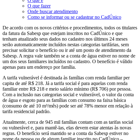
O que é
O que fazer
Onde buscar atendimento
Como se informar ou se cadastrar no CadÚnico
De acordo com os novos critérios e procedimentos, todos os titulares
da fatura da Sabesp que estejam inscritos no CadÚnico e que
tenham atualizado seus dados no cadastro nos últimos 24 meses
serão automaticamente incluídos nestas categorias tarifárias, sem
precisar solicitar o benefício ou ir até um posto de atendimento da
Sabesp. A regra vale também se a conta de água estiver no nome de
um dos seus familiares incluídos no cadastro. O benefício é válido
apenas para um endereço por família.
A tarifa vulnerável é destinada às famílias com renda familiar per
capita de até R$ 218. Já a tarifa social é para aquelas com renda
familiar entre R$ 218 e meio salário mínimo (R$ 706) por pessoa.
Com a inclusão nas categorias social e vulnerável, o valor da conta
de água e esgoto para as famílias com consumo na faixa básica
(consumo de até 10 m³/mês) pode ser até 78% menor em relação à
tarifa residencial padrão.
Atualmente, cerca de 945 mil famílias contam com as tarifas social
ou vulnerável e, para mantê-las, elas devem estar atentas às novas
regras. O benefício será mantido se a conta da Sabesp estiver no
nome da pessoa ou de algum familiar inscrito no CadÚnico –