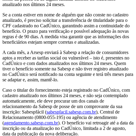
atualizado nos últimos 24 meses.
Se a conta estiver em nome de alguém que não conste no cadastro
atualizado, é preciso solicitar a transferência de titularidade para o
CPF cadastrado no CadÚnico, garantindo assim a continuidade do
benefício. O prazo para verificação e possível adequação às novas
regras é de 90 dias. A medida visa garantir que as informações dos
beneficiários estejam sempre corretas e atualizadas.
A cada mês, a Arsesp enviará à Sabesp a relação de consumidores
aptos a receber as tarifas social ou vulnerável – isto é, presentes no
CadÚnico e com dados atualizados nos últimos 24 meses. Quem
tiver o benefício somente na Sabesp e não tiver registro atualizado
no CadÚnico será notificado na conta seguinte e terá três meses para
se adaptar e, assim, mantê-lo.
Caso o titular do fornecimento esteja registrado no CadÚnico, com
cadastro atualizado nos últimos 24 meses, e não seja contemplado
automaticamente, ele deve procurar um dos canais de
relacionamento da Sabesp de posse de um comprovante da sua
inscrição: Sabespfácil (
sabespfacil.sabesp.com.br
), Central de
Relacionamento (0800-055-195) ou agência de atendimento
(
agendamento.sabesp.com.br
). O benefício vai retroagir até a data da
inscrição ou da atualização no CadÚnico, limitada a 2 de agosto,
data da publicação da nova deliberação.