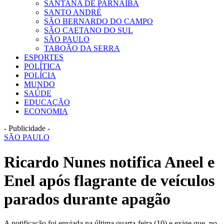
SANTANA DE PARNAÍBA
SANTO ANDRÉ
SÃO BERNARDO DO CAMPO
SÃO CAETANO DO SUL
SÃO PAULO
TABOÃO DA SERRA
ESPORTES
POLÍTICA
POLÍCIA
MUNDO
SAÚDE
EDUCAÇÃO
ECONOMIA
- Publicidade -
SÃO PAULO
Ricardo Nunes notifica Aneel e
Enel após flagrante de veículos
parados durante apagão
A notificação foi enviada na última quarta-feira (10) e exige que, no