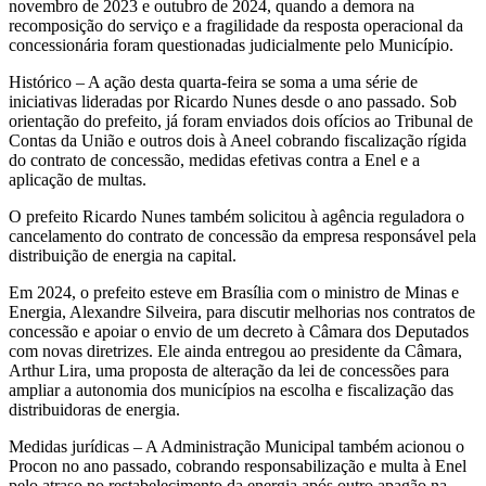
novembro de 2023 e outubro de 2024, quando a demora na
recomposição do serviço e a fragilidade da resposta operacional da
concessionária foram questionadas judicialmente pelo Município.
Histórico – A ação desta quarta-feira se soma a uma série de
iniciativas lideradas por Ricardo Nunes desde o ano passado. Sob
orientação do prefeito, já foram enviados dois ofícios ao Tribunal de
Contas da União e outros dois à Aneel cobrando fiscalização rígida
do contrato de concessão, medidas efetivas contra a Enel e a
aplicação de multas.
O prefeito Ricardo Nunes também solicitou à agência reguladora o
cancelamento do contrato de concessão da empresa responsável pela
distribuição de energia na capital.
Em 2024, o prefeito esteve em Brasília com o ministro de Minas e
Energia, Alexandre Silveira, para discutir melhorias nos contratos de
concessão e apoiar o envio de um decreto à Câmara dos Deputados
com novas diretrizes. Ele ainda entregou ao presidente da Câmara,
Arthur Lira, uma proposta de alteração da lei de concessões para
ampliar a autonomia dos municípios na escolha e fiscalização das
distribuidoras de energia.
Medidas jurídicas – A Administração Municipal também acionou o
Procon no ano passado, cobrando responsabilização e multa à Enel
pelo atraso no restabelecimento da energia após outro apagão na