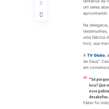
tentativa de 
um deles aban
aproximando d
Na delegacia,
testemunhas, 
uma fábrica d
livro, sua mar
À
TV Globo
, 
de Deus”. Ca
em comemoraçã
“Só porque 
isso? Que m
esse policia
desabafou.
Fábio foi ind