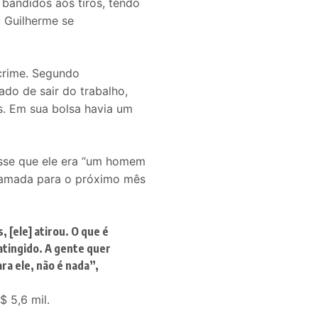
 bandidos aos tiros, tendo
 Guilherme se
 crime. Segundo
ado de sair do trabalho,
s. Em sua bolsa havia um
disse que ele era “um homem
ramada para o próximo mês
 [ele] atirou. O que é
atingido. A gente quer
ara ele, não é nada”
,
$ 5,6 mil.