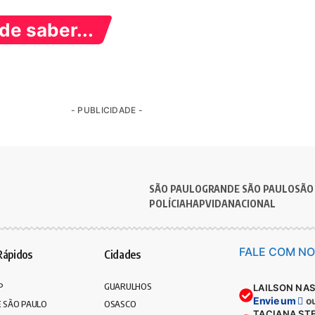
e saber...
- PUBLICIDADE -
SÃO PAULO
GRANDE SÃO PAULO
SÃO
POLÍCIA
HAPVIDA
NACIONAL
FALE COM NO
Rápidos
Cidades
P
GUARULHOS
LAILSON NA
Envie um
o
 SÃO PAULO
OSASCO
TACIANA ST