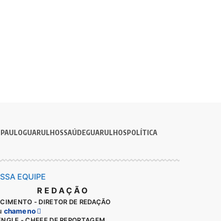
 PAULO
GUARULHOS
SAÚDE
GUARULHOS
POLÍTICA
SSA EQUIPE
REDAÇÃO
SCIMENTO - DIRETOR DE REDAÇÃO
u
chame no
ENGLE - CHEFE DE REPORTAGEM