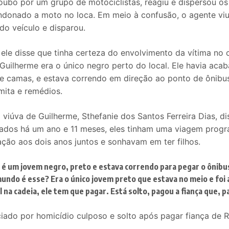
roubo por um grupo de motociclistas, reagiu e dispersou os
donado a moto no loca. Em meio à confusão, o agente viu
o veículo e disparou.
 ele disse que tinha certeza do envolvimento da vítima no
Guilherme era o único negro perto do local. Ele havia acab
e camas, e estava correndo em direção ao ponto de ônibu
mita e remédios.
a viúva de Guilherme, Sthefanie dos Santos Ferreira Dias, 
sados há um ano e 11 meses, eles tinham uma viagem prog
o aos dois anos juntos e sonhavam em ter filhos.
é um jovem negro, preto e estava correndo para pegar o ônibus,
undo é esse? Era o único jovem preto que estava no meio e foi 
l na cadeia, ele tem que pagar. Está solto, pagou a fiança que, p
iciado por homicídio culposo e solto após pagar fiança de R