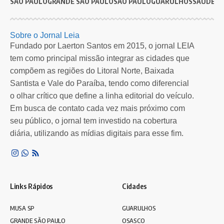
SÃO PAULO
GRANDE SÃO PAULO
SÃO PAULO
GUARULHOS
SAÚDE
G
SAÚDE
Ônibus da Oftalmologia atende 200 pessoas em São
S
Sobre o Jornal Leia
Bernardo
p
Fundado por Laerton Santos em 2015, o jornal LEIA
tem como principal missão integrar as cidades que
Ônibus da Oftalmologia, veículo adaptado para consultas e exames
M
compõem as regiões do Litoral Norte, Baixada
oftalmológicos, atendeu gratuitamente…
Santista e Vale do Paraíba, tendo como diferencial
Por
Redação Leia SP
8 meses atrás
o olhar crítico que define a linha editorial do veículo.
Em busca de contato cada vez mais próximo com
seu público, o jornal tem investido na cobertura
diária, utilizando as mídias digitais para esse fim.
Links Rápidos
Cidades
MUSA SP
GUARULHOS
GRANDE SÃO PAULO
OSASCO