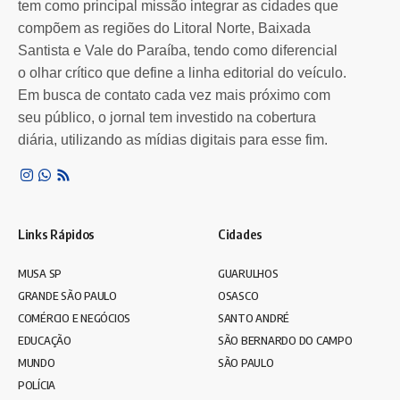
tem como principal missão integrar as cidades que
Registros inéditos foram feitos por armadilhas fotográficas na Reserva
Í
compõem as regiões do Litoral Norte, Baixada
Biológica Burle Marx,…
Santista e Vale do Paraíba, tendo como diferencial
Por
Redação Leia SP
5 meses atrás
o olhar crítico que define a linha editorial do veículo.
Em busca de contato cada vez mais próximo com
seu público, o jornal tem investido na cobertura
diária, utilizando as mídias digitais para esse fim.
Links Rápidos
Cidades
MUSA SP
GUARULHOS
GRANDE SÃO PAULO
OSASCO
COMÉRCIO E NEGÓCIOS
SANTO ANDRÉ
EDUCAÇÃO
SÃO BERNARDO DO CAMPO
MUNDO
SÃO PAULO
POLÍCIA