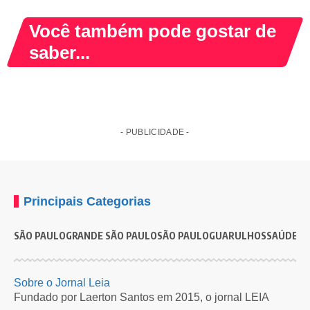
Você também pode gostar de
saber...
- PUBLICIDADE -
Principais Categorias
SÃO PAULO
GRANDE SÃO PAULO
SÃO PAULO
GUARULHOS
SAÚDE
G
GUARULHOS
VARIEDADES
Câmeras registram jaguatirica e outras espécies em
A
Sobre o Jornal Leia
área de conservação em Guarulhos
p
Fundado por Laerton Santos em 2015, o jornal LEIA