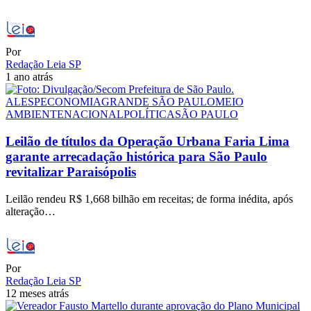
Por
Redação Leia SP
1 ano atrás
ALESP
ECONOMIA
GRANDE SÃO PAULO
MEIO
AMBIENTE
NACIONAL
POLÍTICA
SÃO PAULO
Leilão de títulos da Operação Urbana Faria Lima
garante arrecadação histórica para São Paulo
revitalizar Paraisópolis
Leilão rendeu R$ 1,668 bilhão em receitas; de forma inédita, após
alteração…
Por
Redação Leia SP
12 meses atrás