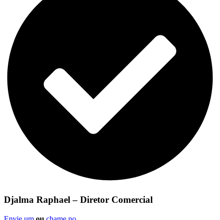
Djalma Raphael – Diretor Comercial
Envie um
ou
chame no