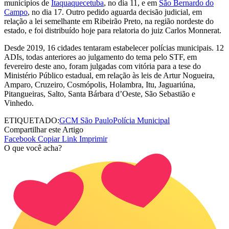
municípios de
Itaquaquecetuba
, no dia 11, e em
São Bernardo do
Campo
, no dia 17. Outro pedido aguarda decisão judicial, em
relação a lei semelhante em Ribeirão Preto, na região nordeste do
estado, e foi distribuído hoje para relatoria do juiz Carlos Monnerat.
Desde 2019, 16 cidades tentaram estabelecer polícias municipais. 12
ADIs, todas anteriores ao julgamento do tema pelo STF, em
fevereiro deste ano, foram julgadas com vitória para a tese do
Ministério Público estadual, em relação às leis de Artur Nogueira,
Amparo, Cruzeiro, Cosmópolis, Holambra, Itu, Jaguariúna,
Pitangueiras, Salto, Santa Bárbara d’Oeste, São Sebastião e
Vinhedo.
ETIQUETADO:
GCM São Paulo
Polícia Municipal
Compartilhar este Artigo
Facebook
Copiar Link
Imprimir
O que você acha?