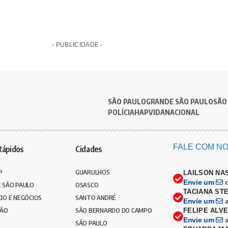
- PUBLICIDADE -
SÃO PAULO
GRANDE SÃO PAULO
SÃO
POLÍCIA
HAPVIDA
NACIONAL
FALE COM NO
Rápidos
Cidades
P
GUARULHOS
LAILSON NA
Envie um
 SÃO PAULO
OSASCO
TACIANA ST
IO E NEGÓCIOS
SANTO ANDRÉ
Envie um
ÇÃO
SÃO BERNARDO DO CAMPO
FELIPE ALV
Envie um
SÃO PAULO