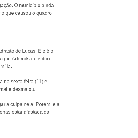
gação. O município ainda
r o que causou o quadro
adrasto de Lucas. Ele é o
u que Ademilson tentou
mília.
 na sexta-feira (11) e
mal e desmaiou.
ar a culpa nela. Porém, ela
penas estar afastada da