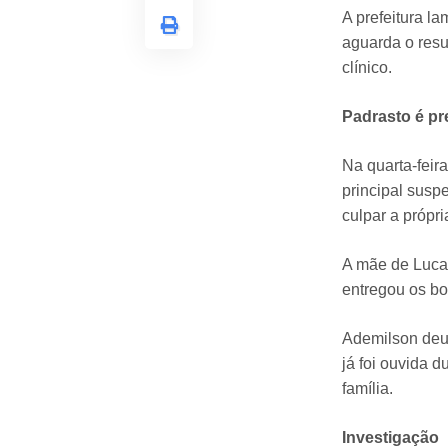
A prefeitura l
aguarda o resu
clínico.
Padrasto é pr
Na quarta-feira
principal susp
culpar a própri
A mãe de Lucas
entregou os b
Ademilson deu 
já foi ouvida 
família.
Investigação