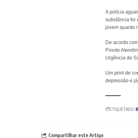
A polícia agua
substância foi 
jovem quanto n
De acordo com 
Pronto Atendim
Urgência de Sã
Um print de co
depressão e já
ETIQUETADO:
B
Compartilhar este Artigo