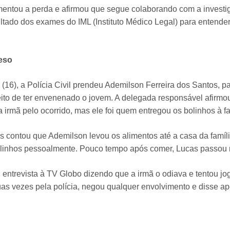
amentou a perda e afirmou que segue colaborando com a investi
ltado dos exames do IML (Instituto Médico Legal) para entende
eso
 (16), a Polícia Civil prendeu Ademilson Ferreira dos Santos, p
eito de ter envenenado o jovem. A delegada responsável afirmo
a irmã pelo ocorrido, mas ele foi quem entregou os bolinhos à fa
 contou que Ademilson levou os alimentos até a casa da família
olinhos pessoalmente. Pouco tempo após comer, Lucas passou 
entrevista à TV Globo dizendo que a irmã o odiava e tentou jog
duas vezes pela polícia, negou qualquer envolvimento e disse a