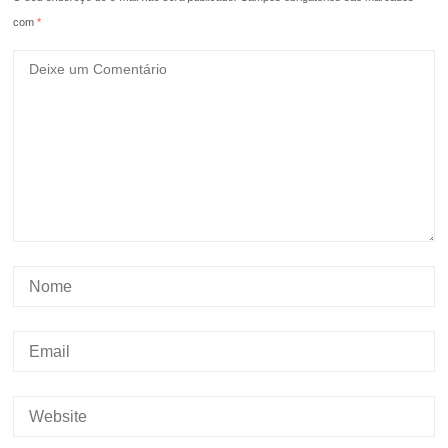
com
*