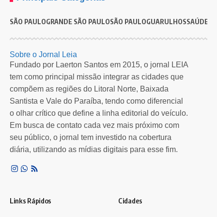
SÃO PAULO
GRANDE SÃO PAULO
SÃO PAULO
GUARULHOS
SAÚDE
G
ECONOMIA
Caixa paga novo Bolsa Família a beneficiários com
D
Sobre o Jornal Leia
NIS de final 4
h
Fundado por Laerton Santos em 2015, o jornal LEIA
tem como principal missão integrar as cidades que
Mães de bebês de até seis meses recebem adicional de R$ 50
A
compõem as regiões do Litoral Norte, Baixada
Por
Lailson Nascimento
3 anos atrás
Santista e Vale do Paraíba, tendo como diferencial
o olhar crítico que define a linha editorial do veículo.
Em busca de contato cada vez mais próximo com
seu público, o jornal tem investido na cobertura
diária, utilizando as mídias digitais para esse fim.
Links Rápidos
Cidades