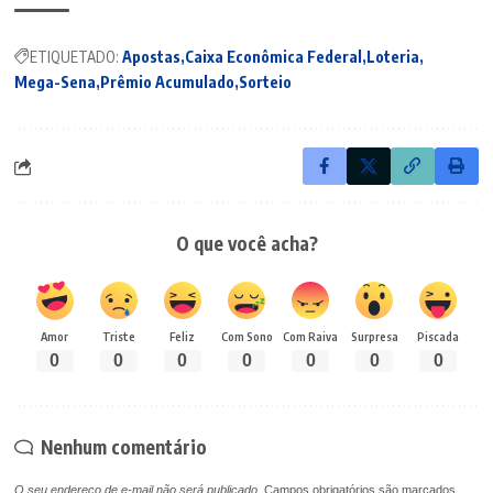
ETIQUETADO:
Apostas
Caixa Econômica Federal
Loteria
Mega-Sena
Prêmio Acumulado
Sorteio
O que você acha?
Amor
Triste
Feliz
Com Sono
Com Raiva
Surpresa
Piscada
0
0
0
0
0
0
0
Nenhum comentário
O seu endereço de e-mail não será publicado.
Campos obrigatórios são marcados