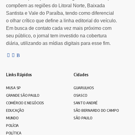
compõem as regiões do Litoral Norte, Baixada
aproximadamente, 3 milhões…
o
Santista e Vale do Paraíba, tendo como diferencial
Por
Redação Leia SP
1 ano atrás
o olhar crítico que define a linha editorial do veículo.
Em busca de contato cada vez mais próximo com
seu público, o jornal tem investido na cobertura
diária, utilizando as mídias digitais para esse fim.
Links Rápidos
Cidades
MUSA SP
GUARULHOS
GRANDE SÃO PAULO
OSASCO
COMÉRCIO E NEGÓCIOS
SANTO ANDRÉ
EDUCAÇÃO
SÃO BERNARDO DO CAMPO
MUNDO
SÃO PAULO
POLÍCIA
POLÍTICA