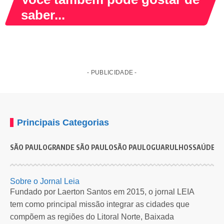
saber...
- PUBLICIDADE -
Principais Categorias
SÃO PAULO
GRANDE SÃO PAULO
SÃO PAULO
GUARULHOS
SAÚDE
G
SAÚDE
Quase 40% dos casos de câncer poderiam ser
P
Sobre o Jornal Leia
evitados
c
Fundado por Laerton Santos em 2015, o jornal LEIA
tem como principal missão integrar as cidades que
Estudo indica que muitos acometimentos estão ligados a fatores de risco
F
compõem as regiões do Litoral Norte, Baixada
modificáveis.…
p