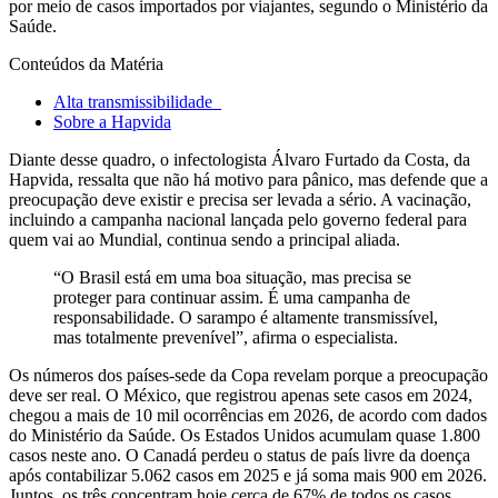
por meio de casos importados por viajantes, segundo o Ministério da
Saúde.
Conteúdos da Matéria
Alta transmissibilidade
Sobre a Hapvida
Diante desse quadro, o infectologista Álvaro Furtado da Costa, da
Hapvida, ressalta que não há motivo para pânico, mas defende que a
preocupação deve existir e precisa ser levada a sério. A vacinação,
incluindo a campanha nacional lançada pelo governo federal para
quem vai ao Mundial, continua sendo a principal aliada.
“O Brasil está em uma boa situação, mas precisa se
proteger para continuar assim. É uma campanha de
responsabilidade. O sarampo é altamente transmissível,
mas totalmente prevenível”, afirma o especialista.
Os números dos países-sede da Copa revelam porque a preocupação
deve ser real. O México, que registrou apenas sete casos em 2024,
chegou a mais de 10 mil ocorrências em 2026, de acordo com dados
do Ministério da Saúde. Os Estados Unidos acumulam quase 1.800
casos neste ano. O Canadá perdeu o status de país livre da doença
após contabilizar 5.062 casos em 2025 e já soma mais 900 em 2026.
Juntos, os três concentram hoje cerca de 67% de todos os casos