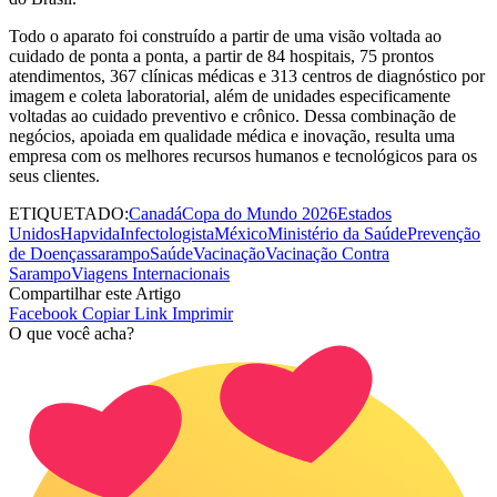
Todo o aparato foi construído a partir de uma visão voltada ao
cuidado de ponta a ponta, a partir de 84 hospitais, 75 prontos
atendimentos, 367 clínicas médicas e 313 centros de diagnóstico por
imagem e coleta laboratorial, além de unidades especificamente
voltadas ao cuidado preventivo e crônico. Dessa combinação de
negócios, apoiada em qualidade médica e inovação, resulta uma
empresa com os melhores recursos humanos e tecnológicos para os
seus clientes.
ETIQUETADO:
Canadá
Copa do Mundo 2026
Estados
Unidos
Hapvida
Infectologista
México
Ministério da Saúde
Prevenção
de Doenças
sarampo
Saúde
Vacinação
Vacinação Contra
Sarampo
Viagens Internacionais
Compartilhar este Artigo
Facebook
Copiar Link
Imprimir
O que você acha?