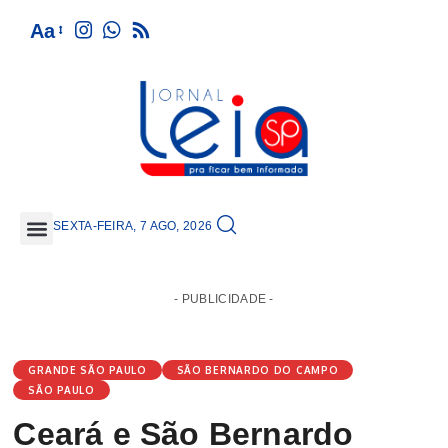
Aa
SEXTA-FEIRA, 7 AGO, 2026
GRANDE SÃO PAULO
- PUBLICIDADE -
GRANDE SÃO PAULO
SÃO BERNARDO DO CAMPO
SÃO PAULO
Ceará e São Bernardo