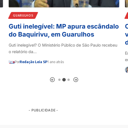
GUARULHOS
Guti inelegível: MP apura escândalo
C
do Baquirivu, em Guarulhos
Guti inelegível? O Ministério Público de São Paulo recebeu
o relatório da…
E
e
Por
Redação Leia SP
1 ano atrás
- PUBLICIDADE -