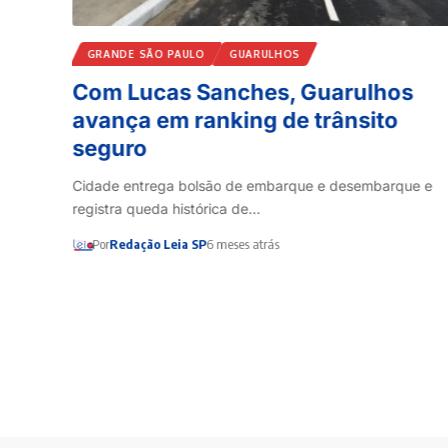
GRANDE SÃO PAULO
GUARULHOS
Com Lucas Sanches, Guarulhos
aria
avança em ranking de trânsito
seguro
gramento
Cidade entrega bolsão de embarque e desembarque e
registra queda histórica de…
Por
Redação Leia SP
6 meses atrás