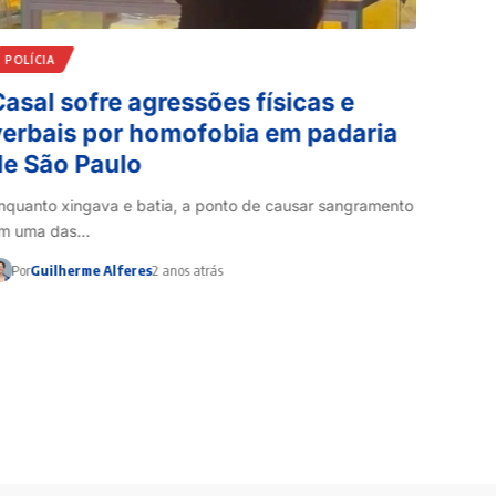
POLÍCIA
GRAND
asal sofre agressões físicas e
Com 
verbais por homofobia em padaria
avan
de São Paulo
segu
nquanto xingava e batia, a ponto de causar sangramento
Cidade 
m uma das…
registr
Por
Guilherme Alferes
2 anos atrás
Por
Re