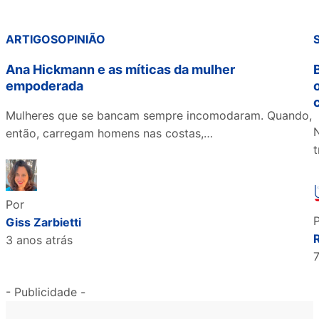
ARTIGOS
OPINIÃO
Ana Hickmann e as míticas da mulher
empoderada
Mulheres que se bancam sempre incomodaram. Quando,
N
então, carregam homens nas costas,…
Por
Giss Zarbietti
3 anos atrás
- Publicidade -