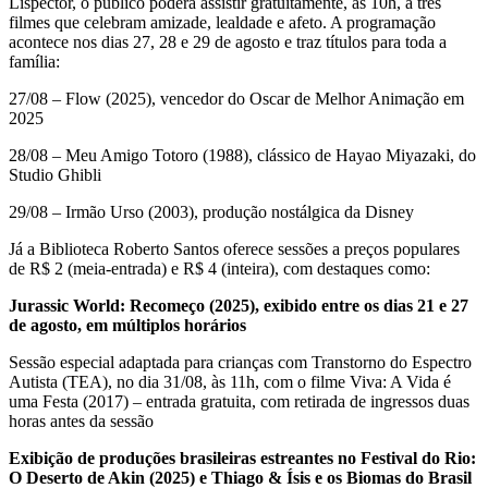
Lispector, o público poderá assistir gratuitamente, às 10h, a três
filmes que celebram amizade, lealdade e afeto. A programação
acontece nos dias 27, 28 e 29 de agosto e traz títulos para toda a
família:
27/08 – Flow (2025), vencedor do Oscar de Melhor Animação em
2025
28/08 – Meu Amigo Totoro (1988), clássico de Hayao Miyazaki, do
Studio Ghibli
29/08 – Irmão Urso (2003), produção nostálgica da Disney
Já a Biblioteca Roberto Santos oferece sessões a preços populares
de R$ 2 (meia-entrada) e R$ 4 (inteira), com destaques como:
Jurassic World: Recomeço (2025), exibido entre os dias 21 e 27
de agosto, em múltiplos horários
Sessão especial adaptada para crianças com Transtorno do Espectro
Autista (TEA), no dia 31/08, às 11h, com o filme Viva: A Vida é
uma Festa (2017) – entrada gratuita, com retirada de ingressos duas
horas antes da sessão
Exibição de produções brasileiras estreantes no Festival do Rio:
O Deserto de Akin (2025) e Thiago & Ísis e os Biomas do Brasil