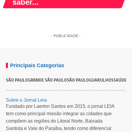
saber...
- PUBLICIDADE -
Principais Categorias
SÃO PAULO
GRANDE SÃO PAULO
SÃO PAULO
GUARULHOS
SAÚDE
G
SÃO PAULO
Prefeitura de SP realiza ação de prevenção ao HIV na
P
Sobre o Jornal Leia
Praça Oswaldo Cruz
ó
Fundado por Laerton Santos em 2015, o jornal LEIA
tem como principal missão integrar as cidades que
Unidade móvel oferece vários serviços, além de distribuição de insumos
A
compõem as regiões do Litoral Norte, Baixada
de prevenção…
e
Santista e Vale do Paraíba, tendo como diferencial