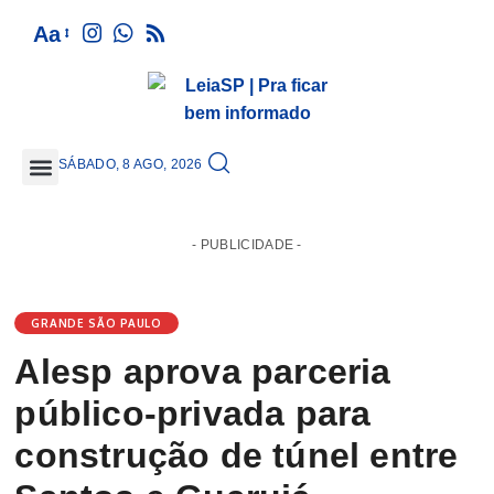
Aa
SÁBADO, 8 AGO, 2026
GRANDE SÃO PAULO
- PUBLICIDADE -
GRANDE SÃO PAULO
Alesp aprova parceria
público-privada para
construção de túnel entre