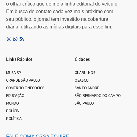
Por
Redação Leia SP
1 ano atrás
o olhar crítico que define a linha editorial do veículo.
Em busca de contato cada vez mais próximo com
seu público, o jornal tem investido na cobertura
diária, utilizando as mídias digitais para esse fim.
Links Rápidos
Cidades
MUSA SP
GUARULHOS
GRANDE SÃO PAULO
OSASCO
COMÉRCIO E NEGÓCIOS
SANTO ANDRÉ
EDUCAÇÃO
SÃO BERNARDO DO CAMPO
MUNDO
SÃO PAULO
POLÍCIA
POLÍTICA
FALE COM NOSSA EQUIPE