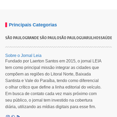
Principais Categorias
SÃO PAULO
GRANDE SÃO PAULO
SÃO PAULO
GUARULHOS
SAÚDE
G
GUARULHOS
POLÍCIA
Megaoperação em Guarulhos termina com dez
U
Sobre o Jornal Leia
presos e quase 2 mil drogas apreendidas
n
Fundado por Laerton Santos em 2015, o jornal LEIA
tem como principal missão integrar as cidades que
Durante o feriado prolongado, o Policiamento Municipal de Guarulhos
E
compõem as regiões do Litoral Norte, Baixada
intensificou as ações…
p
Santista e Vale do Paraíba, tendo como diferencial
Por
Redação Leia SP
1 ano atrás
o olhar crítico que define a linha editorial do veículo.
Em busca de contato cada vez mais próximo com
seu público, o jornal tem investido na cobertura
diária, utilizando as mídias digitais para esse fim.