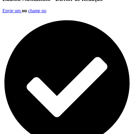
Envie um
ou
chame no