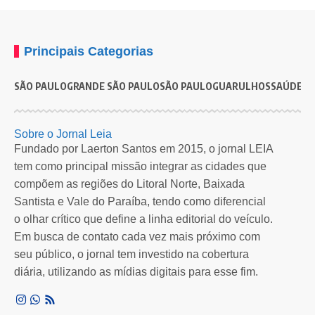
Principais Categorias
SÃO PAULO
GRANDE SÃO PAULO
SÃO PAULO
GUARULHOS
SAÚDE
G
Sobre o Jornal Leia
Fundado por Laerton Santos em 2015, o jornal LEIA
tem como principal missão integrar as cidades que
compõem as regiões do Litoral Norte, Baixada
Santista e Vale do Paraíba, tendo como diferencial
o olhar crítico que define a linha editorial do veículo.
Em busca de contato cada vez mais próximo com
seu público, o jornal tem investido na cobertura
diária, utilizando as mídias digitais para esse fim.