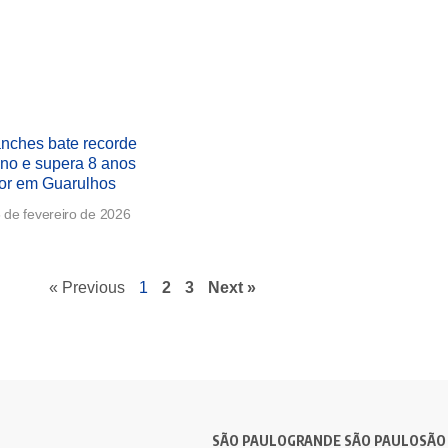
anches bate recorde
no e supera 8 anos
ior em Guarulhos
 de fevereiro de 2026
« Previous
1
2
3
Next »
SÃO PAULO
GRANDE SÃO PAULO
SÃO