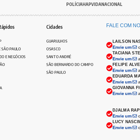
POLÍCIA
HAPVIDA
NACIONAL
FALE COM NO
Rápidos
Cidades
P
GUARULHOS
LAILSON NA
Envie um
 SÃO PAULO
OSASCO
TACIANA ST
IO E NEGÓCIOS
SANTO ANDRÉ
Envie um
ÇÃO
SÃO BERNARDO DO CAMPO
FELIPE ALV
Envie um
SÃO PAULO
EDUARDA MA
Envie um
CA
GIOVANNA F
Envie um
DJALMA RAP
Envie um
LUCY NASCI
Envie um