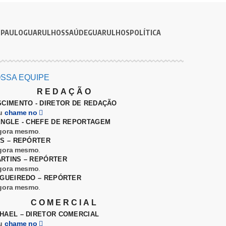
 PAULO
GUARULHOS
SAÚDE
GUARULHOS
POLÍTICA
SSA EQUIPE
REDAÇÃO
SCIMENTO - DIRETOR DE REDAÇÃO
u
chame no
ENGLE - CHEFE DE REPORTAGEM
gora mesmo
.
ES – REPÓRTER
gora mesmo
.
RTINS – REPÓRTER
gora mesmo
.
IGUEIREDO – REPÓRTER
gora mesmo
.
COMERCIAL
HAEL – DIRETOR COMERCIAL
u
chame no