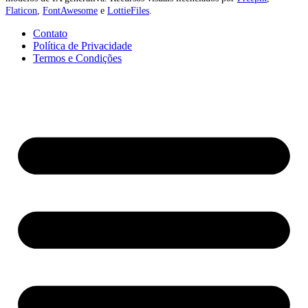
Flaticon
,
FontAwesome
e
LottieFiles
.
Contato
Política de Privacidade
Termos e Condições