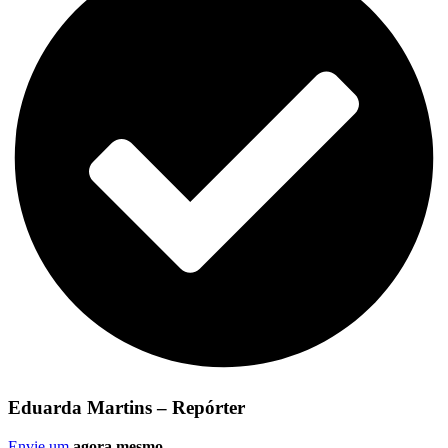
Eduarda Martins – Repórter
Envie um
agora mesmo
.