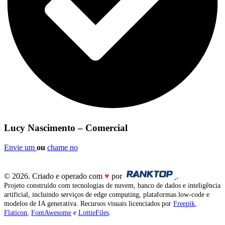
Lucy Nascimento – Comercial
Envie um
ou
chame no
© 2026. Criado e operado com
♥
por
.
Projeto construído com tecnologias de nuvem, banco de dados e inteligência
artificial, incluindo serviços de edge computing, plataformas low-code e
modelos de IA generativa. Recursos visuais licenciados por
Freepik
,
Flaticon
,
FontAwesome
e
LottieFiles
.