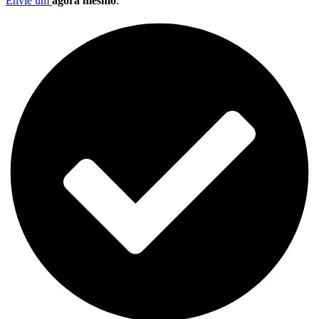
Envie um
agora mesmo
.