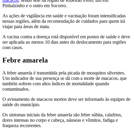
macacos
, sendo sete na região de Ribeirão Preto, um em
Pinhalzinho e o outro em Socorro.
As ações de vigilância em saúde e vacinação foram intensificadas
nessas regiões, além da recomendação de cuidados para quem irá
viajar para áreas de mata.
A vacina contra a doença está disponível em postos de saúde e deve
ser aplicada ao menos 10 dias antes do deslocamento para regiões
com casos.
Febre amarela
A febre amarela é transmitida pela picada de mosquitos silvestres.
Um indicador de sua presença se dá com a morte de macacos, que
também sofrem com altos índices de mortalidade quando
contaminados.
O avistamento de macacos mortos deve ser informado às equipes de
saúde do município.
Os sintomas iniciais da febre amarela são febre súbita, calafrios,
dores intensas no corpo e cabeça, náuseas e vômitos, fadiga e
fraqueza recorrentes.