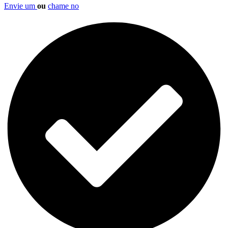
Envie um
ou
chame no