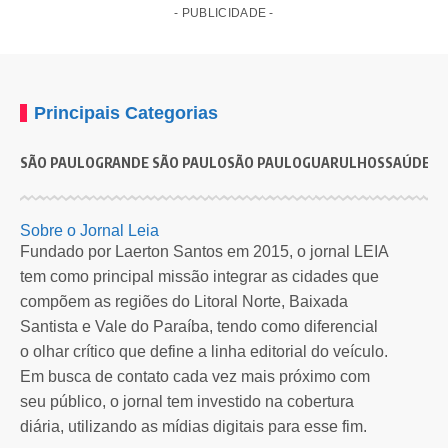
- PUBLICIDADE -
Principais Categorias
SÃO PAULO
GRANDE SÃO PAULO
SÃO PAULO
GUARULHOS
SAÚDE
G
SÃO PAULO
Capital registra recorde de abertura de empresas em
M
Sobre o Jornal Leia
julho
e
Fundado por Laerton Santos em 2015, o jornal LEIA
tem como principal missão integrar as cidades que
Dados da Junta Comercial do Estado de São Paulo mostram força da…
I
compõem as regiões do Litoral Norte, Baixada
Por
Redação Leia SP
12 meses atrás
Santista e Vale do Paraíba, tendo como diferencial
o olhar crítico que define a linha editorial do veículo.
Em busca de contato cada vez mais próximo com
seu público, o jornal tem investido na cobertura
diária, utilizando as mídias digitais para esse fim.