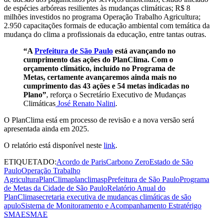
de espécies arbóreas resilientes às mudanças climáticas; R$ 8
milhões investidos no programa Operação Trabalho Agricultura;
2.950 capacitações formais de educação ambiental com temática da
mudança do clima a profissionais da educação, entre tantas outras.
“A
Prefeitura de São Paulo
está avançando no
cumprimento das ações do PlanClima. Com o
orçamento climático, incluído no Programa de
Metas, certamente avançaremos ainda mais no
cumprimento das 43 ações e 54 metas indicadas no
Plano”
, reforça o Secretário Executivo de Mudanças
Climáticas
José Renato Nalini
.
O PlanClima está em processo de revisão e a nova versão será
apresentada ainda em 2025.
O relatório está disponível neste
link
.
ETIQUETADO:
Acordo de Paris
Carbono Zero
Estado de São
Paulo
Operação Trabalho
Agricultura
PlanClima
planclimasp
Prefeitura de São Paulo
Programa
de Metas da Cidade de São Paulo
Relatório Anual do
PlanClima
secretaria executiva de mudanças climáticas de são
apulo
Sistema de Monitoramento e Acompanhamento Estratérigo
SMAE
SMAE