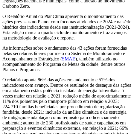
legislações nacionais e municipais, como a adesão ao movimento
Carbono Zero.
O Relatório Anual do PlanClima apresenta o monitoramento das
ações previstas no Plano, com foco nas atividades de 2024 e na série
histórica dos indicadores desde sua institucionalização (2021-2024).
Esta edição marca o quarto ciclo de monitoramento e traz avanços
na metodologia de avaliação e reporte.
As informações sobre o andamento das 43 ações foram fornecidas
pelas secretarias líderes por meio do Sistema de Monitoramento e
Acompanhamento Estratégico (
SMAE
), também utilizado no
acompanhamento do Programa de Metas da cidade, dentre outros
Planos e Programas.
O relatório aponta 86% das ações em andamento e 57% dos
indicadores com avanço. Dentre os resultados de destaque das ações
em andamento estão: potência instalada de energia fotovoltaica 5
vezes maior em relação a 2021; redução média de aproximadamente
11% dos poluentes pelo transporte público em relação a 2023;
224.710 famílias beneficiadas por procedimento de regularização
fundiária, desde 2021; inclusão da análise climática e de estratégia
de mitigação e adaptação como requisito para o licenciamento
ambiental; aumento de 230 profissionais de saúde capacitados em
preparação a eventos climáticos extremos, em relação a 2021; 66%
de adesão aos pagamentos por serviços ambientais; estudo iniciado